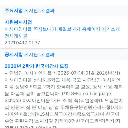
게
주요사업
게시판 내 결과
새창으로 보기
자원봉사
사업
아시아인마을
쪽지보내기
메일보내기
홈페이지
자기소개
전체게시물
2021.04.12 01:37
게
공지사항
게시판 내 결과
새창으로 보기
2026년 2학기 한국어강사 모집
사단법인 아시아인마을 제2026-07-14-01호 2026년(사)
아시아인마을 성남KLS학교 채용 공고 사단법인 아시아인
마을 성남KLS학교 2학기 한국어학교 교원, 강사 채용 계획
을 다음과 같이 공고합니다. (*KLS-Korea Language
School) 아시아인마을 대표 조 혜 숙(직인생략)1. 모집분야
및 인원모 집 분 야담 당 업 무채용구분인원자격사항(사)아
시아인마을성남KLS학교한국어강사중도입국자녀 한국어
수업 관련자격 소지자및 경력자0명한국어교원*경력자:
자
원봉사
경력(2년이상)=강…