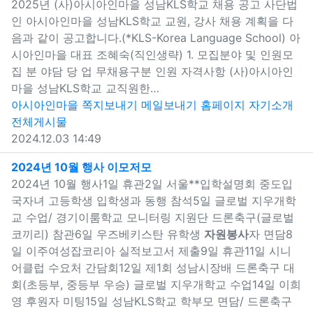
2025년 (사)아시아인마을 성남KLS학교 채용 공고 사단법
인 아시아인마을 성남KLS학교 교원, 강사 채용 계획을 다
음과 같이 공고합니다.(*KLS-Korea Language School) 아
시아인마을 대표 조혜숙(직인생략) 1. 모집분야 및 인원모
집 분 야담 당 업 무채용구분 인원 자격사항 (사)아시아인
마을 성남KLS학교 교직원한…
아시아인마을
쪽지보내기
메일보내기
홈페이지
자기소개
전체게시물
2024.12.03 14:49
새창으로 보기
2024년 10월 행사 이모저모
2024년 10월 행사1일 휴관2일 서울**입학설명회 중도입
국자녀 고등학생 입학생과 동행 참석5일 글로벌 지우개학
교 수업/ 경기이룸학교 모니터링 지원단 드론축구(글로벌
코끼리) 참관6일 우즈베키스탄 유학생
자원봉사
자 면담8
일 이주여성잡코리아 실적보고서 제출9일 휴관11일 시니
어클럽 수요처 간담회12일 제1회 성남시장배 드론축구 대
회(초등부, 중등부 우승) 글로벌 지우개학교 수업14일 이희
영 후원자 미팅15일 성남KLS학교 학부모 면담/ 드론축구