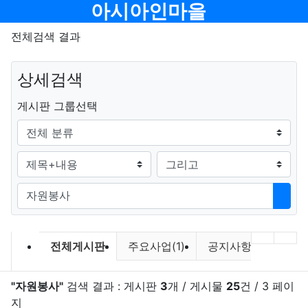
메뉴
아시아인마을
전체검색 결과
상세검색
그룹
게시판 그룹선택
검색조건
검색방법
검색어
검색
검색 게시판 목록
이전 게
다음
전체게시판
주요사업(1)
공지사항(21)
연
"자원봉사"
검색 결과 : 게시판
3
개 / 게시물
25
건 / 3 페이
지