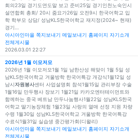
회의23일 경기도연도말 보고 준비25일 경기인천노숙인시
설연합회 총회/ 20시 줌요가26일 오전9시 한국어학교 입
학 학부모 상담/ 성남KLS한국어학교 재지정(2024~ 현재)
경기…
아시아인마을
쪽지보내기
메일보내기
홈페이지
자기소개
전체게시물
2026.03.01 22:27
새창으로 보기
2026년 1월 이모저모
2026년 1월 이모저모1월 1일 남한산성 해맞이 1월 5일 성
남KLS한국어학교 겨울방학 한국어특강 개강식1월12일 성
남시
자원봉사
센터 사업설명회 참석1월15일 관리부장 수술
1월16일 만두행사 장보기 1월21일 카카오엔터테이먼트와
함께하는 중국 베트남 만두나눔행사1월22일 성남KLS한국
어학교 딸기농장체험 1월23일 사랑의 열매 선정 지원 차량
수령 1월30일 성남KLS한국어학교 겨울방학 한국어특강
수료식1월31일 실습생 중간평가회(디왈리)
아시아인마을
쪽지보내기
메일보내기
홈페이지
자기소개
전체게시물