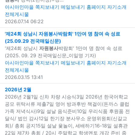
아시아인마을
쪽지보내기
메일보내기
홈페이지
자기소개
전체게시물
2026.07.14 06:22
'제24회 성남시
자원봉사
박람회' 1만여 명 참여 속 성료
(25.09.29 전국매일신문)
새창으로 보기
'제24회 성남시
자원봉사
박람회' 1만여 명 참여 속 성료
(2025. 09. 29 전국매일신문_이일영 기자)
아시아인마을
쪽지보내기
메일보내기
홈페이지
자기소개
전체게시물
2026.03.15 13:41
새창으로 보기
2026년 2월
2026년 2월1일 신차 차량 시승식3일 2026년 한국어학교
공모 위탁서류 제출7일 영어 방과후반 책걸이(돈까스 클럽
가족 저녁식사)9일 설날 음식준비10일 우리식품 후원품 전
달식/ 법인 감사12일 한기장 분사무소 운영위원회(신갈교
회)/ 총회 공지15일 설날 윷놀이, 세배하기16-18일 설휴관
22일 제7차 총회 / 20시 주말학교 학생멘토 개강 준비 줌