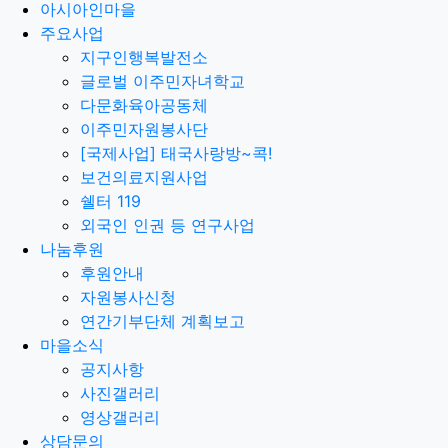
아시아인마을
주요사업
지구인행복발전소
글로벌 이주민자녀학교
다문화육아공동체
이주민자원봉사단
[국제사업] 태국사랑방~콕!
보건의료지원사업
쉘터 119
외국인 인권 등 연구사업
나눔후원
후원안내
자원봉사신청
연간기부단체 계획보고
마을소식
공지사항
사진갤러리
영상갤러리
상담문의