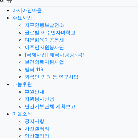
메뉴
아시아인마을
주요사업
지구인행복발전소
글로벌 이주민자녀학교
다문화육아공동체
이주민자원봉사단
[국제사업] 태국사랑방~콕!
보건의료지원사업
쉘터 119
외국인 인권 등 연구사업
나눔후원
후원안내
자원봉사신청
연간기부단체 계획보고
마을소식
공지사항
사진갤러리
영상갤러리