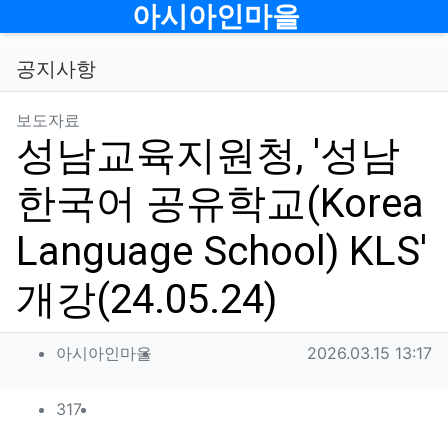
메뉴
아시아인마을
공지사항
분류
보도자료
성남교육지원청, '성남
한국어 공유학교(Korea
Language School) KLS'
개강(24.05.24)
작성자 정보
작성
작성일
아시아인마을
2026.03.15 13:17
컨텐츠 정보
조회
317
목