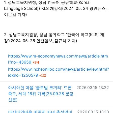
본문
1. 성남교육지원청, 성남 한국어 공유학교(Korea
Language School)) KLS 개강식(2024. 05. 24 경인뉴스_
이운길 기자)
2. 성남교육지원청, 성남 공유학교 '한국어 학교(KLS) 개
강'(2024. 05. 26 인천일보_김규식 기자)
관련자료
https://www.m-economynews.com/news/article.htm
회 연결
l?no=43659
144
https://www.incheonilbo.com/news/articleView.html?
회 연결
idxno=1250579
152
작성일
아시아인 마을 '글로벌 코끼리' 드론
2026.03.15 13:22
축구, 세계 16위 기록(25.09.28 분당
신문)
작성일
아시아인마을 이주민 자녀 추석맞이
2026.03.15 13:10